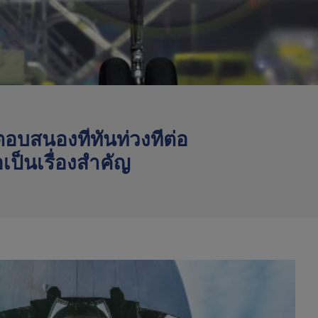
บสนองที่ทันท่วงทีต่อ
เป็นเรื่องสำคัญ