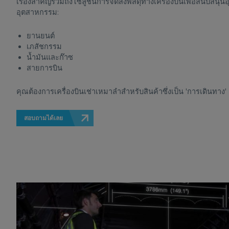
เรื่องสำคัญรวมถึงโซลูชันการจัดส่งพัสดุทางเครื่องบินเพื่อสนับสนุ
อุตสาหกรรม:
ยานยนต์
เภสัชกรรม
น้ำมันและก๊าซ
สายการบิน
คุณต้องการเครื่องบินเช่าเหมาลำสำหรับสินค้าซึ่งเป็น 'การเดินทาง' 
สอบถามได้เลย