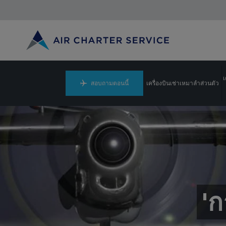
เ
สอบถามตอนนี้
เครื่องบินเช่าเหมาลำส่วนตัว
'ก