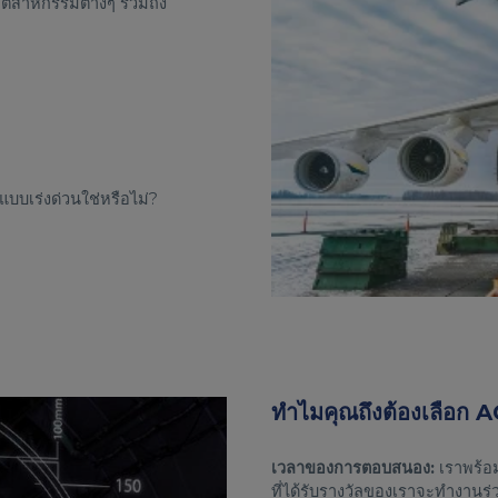
นอุตสาหกรรมต่างๆ รวมถึง
แบบเร่งด่วนใช่หรือไม่?
ทำไมคุณถึงต้องเลือก 
เวลาของการตอบสนอง:
เราพร้อม
ที่ได้รับรางวัลของเราจะทำงานร่